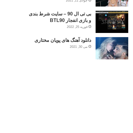
جولای 11, 2021
بی تی ال 90 – سایت شرط بندی
و بازی انفجار BTL90
فوریه 25, 2022
دانلود آهنگ های پویان مختاری
می 30, 2021