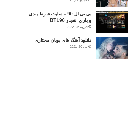
جولای 11, 2021
بی تی ال 90 – سایت شرط بندی
و بازی انفجار BTL90
فوریه 25, 2022
دانلود آهنگ های پویان مختاری
می 30, 2021